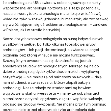
że archeologia na UG zawiera w sobie najważniejsze nurty
współczesnej archeologii. Korzystając z tego potencjału,
nasza uniwersytecka archeologia ma ambicje wnieść swój
wkład nie tylko w rozwój gdańskiej humanistyki, ale też stawać
się wyróżniającym się ośrodkiem archeologicznym – zarówno
w Polsce, jak i w strefie bałtyckiej.
Nasze dotychczasowe osiągnięcia są sumą indywidualnych
wysiłków niewielkiej, bo tylko kilkunastoosobowej grupy
archeologów – ich pasji, determinacji, a zwłaszcza chęci
poznania, bez której w nauce nie można funkcjonować.
Szczególnym owocem naszej działalności są jednak
absolwenci studiów archeologicznych. Mierząc się na co
dzień z trudną rolą dydaktyków akademickich, wyjątkową
satysfakcję – nie mniejszą od sukcesów naukowych – dają
nam studenci, a zwłaszcza ci, którzy złapali bakcyla
archeologii. Nasze relacje ze studentami są bowiem
wyjątkowe w skali uniwersytetu – mamy ze sobą kontakt
niemal przez cały rok, spędzamy często wspólnie wakacje,
oddając się trudowi wykopalisk. Nie można przy tym pominąć
pozornie nieistotnej obserwacji: tylko archeologia daje