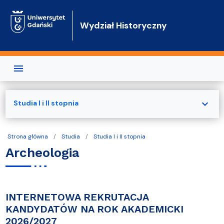
Przejdź do treści
Wydział Historyczny
expand_more
Studia I i II stopnia
Strona główna
Studia
Studia I i II stopnia
Archeologia
INTERNETOWA REKRUTACJA
KANDYDATÓW NA ROK AKADEMICKI
2026/2027