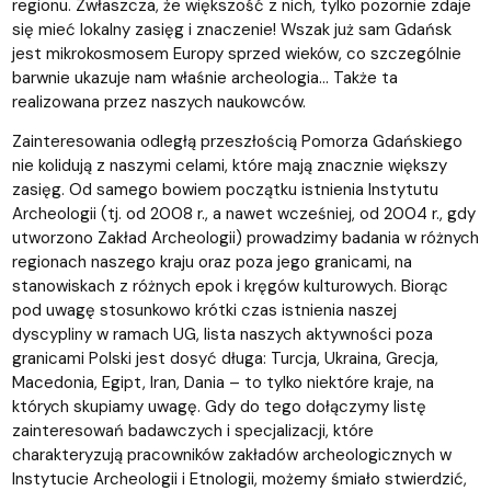
regionu. Zwłaszcza, że większość z nich, tylko pozornie zdaje
się mieć lokalny zasięg i znaczenie! Wszak już sam Gdańsk
jest mikrokosmosem Europy sprzed wieków, co szczególnie
barwnie ukazuje nam właśnie archeologia… Także ta
realizowana przez naszych naukowców.
Zainteresowania odległą przeszłością Pomorza Gdańskiego
nie kolidują z naszymi celami, które mają znacznie większy
zasięg. Od samego bowiem początku istnienia Instytutu
Archeologii (tj. od 2008 r., a nawet wcześniej, od 2004 r., gdy
utworzono Zakład Archeologii) prowadzimy badania w różnych
regionach naszego kraju oraz poza jego granicami, na
stanowiskach z różnych epok i kręgów kulturowych. Biorąc
pod uwagę stosunkowo krótki czas istnienia naszej
dyscypliny w ramach UG, lista naszych aktywności poza
granicami Polski jest dosyć długa: Turcja, Ukraina, Grecja,
Macedonia, Egipt, Iran, Dania – to tylko niektóre kraje, na
których skupiamy uwagę. Gdy do tego dołączymy listę
zainteresowań badawczych i specjalizacji, które
charakteryzują pracowników zakładów archeologicznych w
Instytucie Archeologii i Etnologii, możemy śmiało stwierdzić,