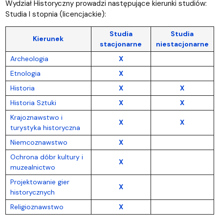
Wydział Historyczny prowadzi następujące kierunki studiów:
Studia I stopnia (licencjackie):
Studia
Studia
Kierunek
stacjonarne
niestacjonarne
Archeologia
X
Etnologia
X
Historia
X
X
Historia Sztuki
X
X
Krajoznawstwo i
X
X
turystyka historyczna
Niemcoznawstwo
X
Ochrona dóbr kultury i
X
muzealnictwo
Projektowanie gier
X
historycznych
Religioznawstwo
X