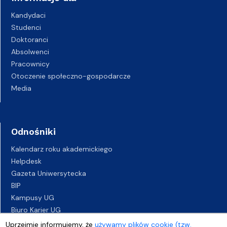
Kandydaci
Studenci
Doktoranci
Absolwenci
Pracownicy
Otoczenie społeczno-gospodarcze
Media
Odnośniki
Kalendarz roku akademickiego
Helpdesk
Gazeta Uniwersytecka
BIP
Kampusy UG
Biuro Karier UG
Oferty pracy
Uprzejmie informujemy, że
używamy plików cookie (tzw.