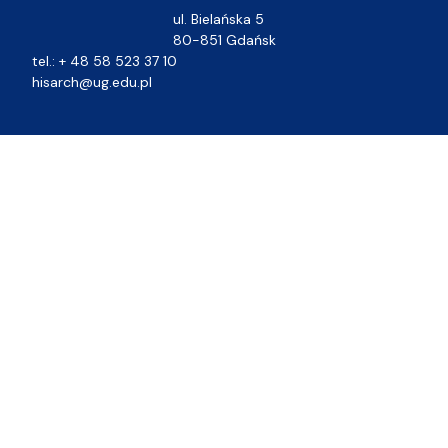
ul. Bielańska 5
80-851 Gdańsk
tel.: + 48 58 523 37 10
hisarch@ug.edu.pl