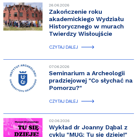
26.06.2026
Zakończenie roku
akademickiego Wydziału
Historycznego w murach
Twierdzy Wisłoujście
CZYTAJ DALEJ
07.06.2026
Seminarium a Archeologii
pradziejowej "Co słychać na
Pomorzu?"
CZYTAJ DALEJ
02.06.2026
Wykład dr Joanny Dąbal z
cyklu "MUG: Tu się dzieje!"