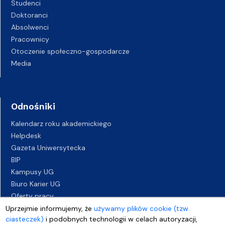
Studenci
Doktoranci
Absolwenci
Pracownicy
Otoczenie społeczno-gospodarcze
Media
Odnośniki
Kalendarz roku akademickiego
Helpdesk
Gazeta Uniwersytecka
BIP
Kampusy UG
Biuro Karier UG
Oferty pracy
Deklaracja dostępności
Uprzejmie informujemy, że
używamy plików cookie (tzw.
ciasteczek)
i podobnych technologii w celach autoryzacji,