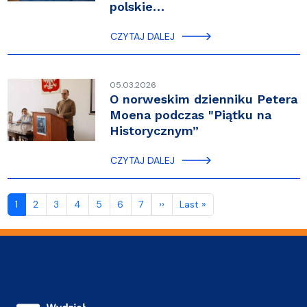
polskie…
CZYTAJ DALEJ
05.03.2026
O norweskim dzienniku Petera
Moena podczas "Piątku na
Historycznym”
CZYTAJ DALEJ
Stronicowanie
Następna strona
Ostatnia strona
1
2
3
4
5
6
7
››
Last »