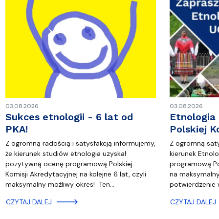
03.08.2026
03.08.2026
Sukces etnologii - 6 lat od
Etnologia
PKA!
Polskiej K
Z ogromną radością i satysfakcją informujemy,
Z ogromną saty
że kierunek studiów etnologia uzyskał
kierunek Etnol
pozytywną ocenę programową Polskiej
programową Pol
Komisji Akredytacyjnej na kolejne 6 lat, czyli
na maksymalny 
maksymalny możliwy okres! Ten…
potwierdzenie 
CZYTAJ DALEJ
CZYTAJ DALEJ