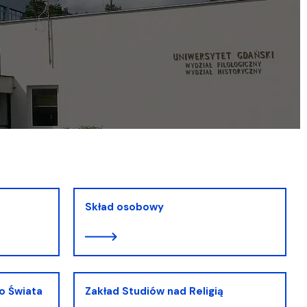
Skład osobowy
o Świata
Zakład Studiów nad Religią