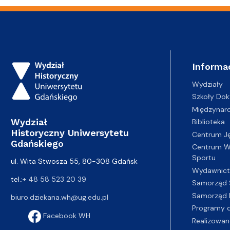
Informa
Wydziały
Szkoły Dok
Międzynar
Wydział
Biblioteka
Historyczny Uniwersytetu
Centrum J
Gdańskiego
Centrum Wy
Sportu
ul. Wita Stwosza 55, 80-308 Gdańsk
Wydawnic
tel.:
+ 48 58 523 20 39
Samorząd 
Samorząd 
biuro.dziekana.wh@ug.edu.pl
Programy d
Facebook WH
Realizowan