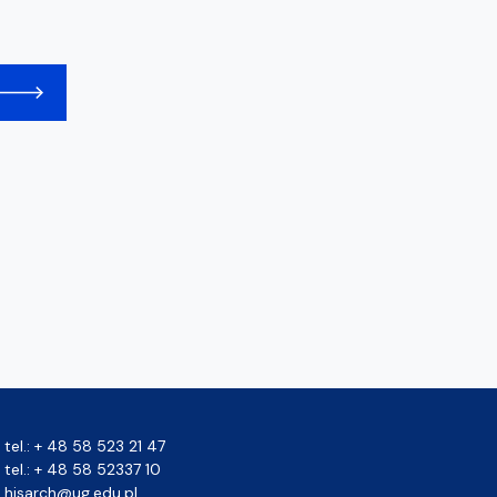
tel.: + 48 58 523 21 47
tel.: + 48 58 52337 10
hisarch@ug.edu.pl