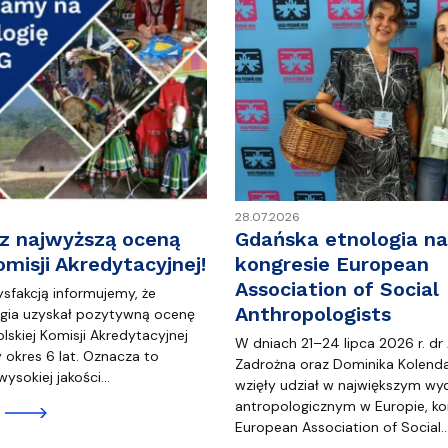
28.07.2026
 z najwyższą oceną
Gdańska etnologia na
omisji Akredytacyjnej!
kongresie European
Association of Social
sfakcją informujemy, że
Anthropologists
ogia uzyskał pozytywną ocenę
skiej Komisji Akredytacyjnej
W dniach 21–24 lipca 2026 r. dr
okres 6 lat. Oznacza to
Zadrożna oraz Dominika Kolenda
wysokiej jakości…
wzięły udział w największym wy
antropologicznym w Europie, ko
European Association of Social