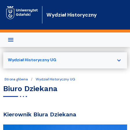
Przejdź do treści
Wydział Historyczny
expand_more
Wydział Historyczny UG
Strona główna
Wydział Historyczny UG
Biuro Dziekana
Kierownik Biura Dziekana