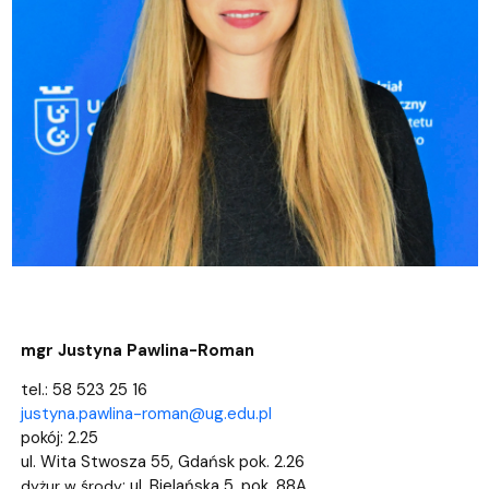
mgr Justyna Pawlina-Roman
tel.: 58 523 25 16
justyna.pawlina-roman@ug.edu.pl
pokój: 2.25
ul. Wita Stwosza 55, Gdańsk pok. 2.26
: ul. Bielańska 5, pok. 88A
dyżur w środy