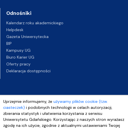
Odnośniki
Kalendarz roku akademickiego
Helpdesk
Gazeta Uniwersytecka
BIP
Kampusy UG
Biuro Karier UG
Oferty pracy
Deklaracja dostępności
Uprzejmie informujemy, że
używamy plików cookie (tzw.
ciasteczek)
i podobnych technologii w celach autoryzacji,
zbierania statystyk i ułatwienia korzystania z serwisu
Uniwersytetu Gdańskiego. Korzystając z naszych stron wyrażasz
zgodę na ich użycie, zgodnie z aktualnymi ustawieniami Twojej