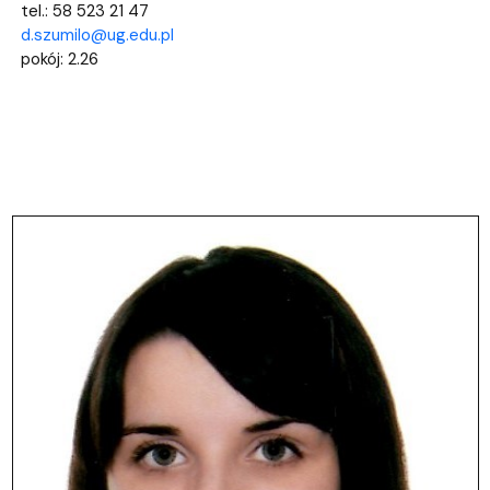
tel.: 58 523 21 47
d.szumilo@ug.edu.pl
pokój: 2.26