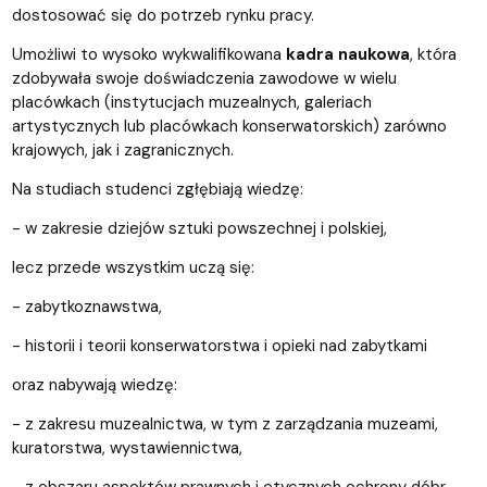
dostosować się do potrzeb rynku pracy.
Umożliwi to wysoko wykwalifikowana
kadra naukowa
, która
zdobywała swoje doświadczenia zawodowe w wielu
placówkach (instytucjach muzealnych, galeriach
artystycznych lub placówkach konserwatorskich) zarówno
krajowych, jak i zagranicznych.
Na studiach studenci zgłębiają wiedzę:
- w zakresie dziejów sztuki powszechnej i polskiej,
lecz przede wszystkim uczą się:
- zabytkoznawstwa,
- historii i teorii konserwatorstwa i opieki nad zabytkami
oraz nabywają wiedzę:
- z zakresu muzealnictwa, w tym z zarządzania muzeami,
kuratorstwa, wystawiennictwa,
- z obszaru aspektów prawnych i etycznych ochrony dóbr