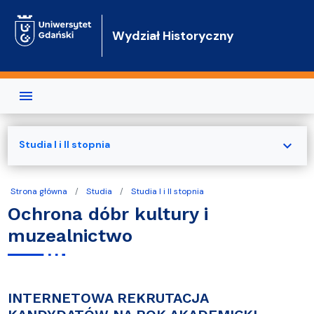
Przejdź do treści
Wydział Historyczny
expand_more
Studia I i II stopnia
Strona główna
Studia
Studia I i II stopnia
Ochrona dóbr kultury i
muzealnictwo
INTERNETOWA REKRUTACJA