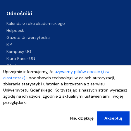
Odnośniki
Kalendarz roku akademickiego
Helpdesk
Gazeta Uniwersytecka
BIP
Kampusy UG
Biuro Karier UG
Oferty pracy
Uprzejmie informujemy, że
używamy plików cookie (tzw.
Deklaracja dostępności
ciasteczek)
i podobnych technologii w celach autoryzacji,
zbierania statystyk i ułatwienia korzystania z serwisu
Uniwersytetu Gdańskiego. Korzystając z naszych stron wyrażasz
zgodę na ich użycie, zgodnie z aktualnymi ustawieniami Twojej
przeglądarki.
Nie, dziękuję
Akceptuj