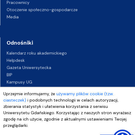
Pracownicy
Otoczenie społeczno-gospodarcze
Media
Odnośniki
Kalendarz roku akademickiego
Helpdesk
Gazeta Uniwersytecka
BIP
Kampusy UG
Biuro Karier UG
Uprzejmie informujemy, że
używamy plików cookie (tzw.
Oferty pracy
ciasteczek)
i podobnych technologii w celach autoryzacji,
Deklaracja dostępności
zbierania statystyk i ułatwienia korzystania z serwisu
Uniwersytetu Gdańskiego. Korzystając z naszych stron wyrażasz
zgodę na ich użycie, zgodnie z aktualnymi ustawieniami Twojej
przeglądarki.