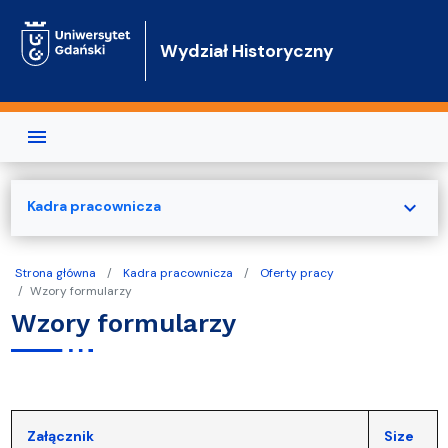
Przejdź do treści
Wydział Historyczny
expand_more
Kadra pracownicza
Strona główna
Kadra pracownicza
Oferty pracy
Wzory formularzy
Wzory formularzy
Załącznik
Size