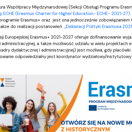
mapie
we
ura Współpracy Międzynarodowej (Sekcji Obsługi Programu Eras
ę ECHE (Erasmus Charter for Higher Education- ECHE- 2021-27)
.
programie Erasmus+ oraz
jest ona jednocześnie zobowiązaniem 
także do realizacji postanowień
„
Deklaracji Polityki Erasmusa 20
ji Europejskiej Erasmus+ 2021-2027 oferuje dofinansowanie wyja
i administracyjnej, a także możliwość udziału w wielu projektach 
kadry dydaktycznej i administracyjnej) jest możliwa, gdy placówk
towanie odpowiedzialny jest koordynator wydziałowy/instytutowy.