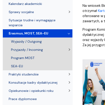
Biuro Dziekana
Sprawy socjalne
Rada Dyscypliny Nauki o kulturze i religii
Wydział na 
Koła nauko
Kalendarz akademicki
Na wniosek Bi
otrzymał
Kart
Sprawy socjalne
oferowane w 
Sytuacje trudne i wymagające
zawartych, a 
wsparcia
Program Komis
Erasmus, MOST, SEA-EU
dydaktycznej 
oraz wyjazdy 
Wyjazdy / Outgoing
Za jej przygo
Przyjazdy / Incoming
Program MOST
SEA-EU
Praktyki studenckie
Konsultacje kadry dydaktycznej
Opiekunowie i opiekunki roku
Prace dyplomowe