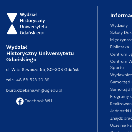
Informa
Wydziały
Szkoły Dok
Międzynar
Wydział
Biblioteka
Historyczny Uniwersytetu
Centrum J
Gdańskiego
Centrum Wy
Sportu
ul. Wita Stwosza 55, 80-308 Gdańsk
Wydawnic
tel.:
+ 48 58 523 20 39
Samorząd 
Samorząd 
biuro.dziekana.wh@ug.edu.pl
Programy d
Facebook WH
Realizowan
Jednostki i
Znajdź pra
Uczelnie Fa