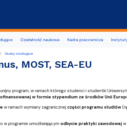
Przejdź do treści
diujące
Działalność naukowa
Kadra pracownicza
Instytut
Osoby studiujące
łu Historycznego
o Szkoły Doktorskiej przy Wydziale
udne i wymagające wsparcia
opularyzacyjne
Wynajem pomieszczeń i po
Biuro Karier UG
mus, MOST, SEA-EU
m
na Wydziału Historycznego
OST, SEA-EU
Live & Online
Deklaracja dostępności
Samorząd Studencki
unkach
Wydział Historyczny
denckie
Jubileusz 15-lecia Wydział
Relacje z wypraw
unijny program, w ramach którego studenci i studentki Uniwers
dla Ukrainy
 kadry dydaktycznej
ofinansowanej w formie stypendium ze środków Unii Europe
ziału Historycznego
i opiekunki roku
ie
w ramach wymiany zagranicznej
części programu studiów
(np
omowe
wo w programie umożliwiającym
odbycie praktyki zawodowej
w 