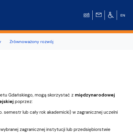
y
Zrównoważony rozwój
wierzchni
u Historycznego
ytetu Gdańskiego, mogą skorzystać z
międzynarodowej
jskiej
poprzez:
. semestr lub cały rok akademicki) w zagranicznej uczelni
wybranej zagranicznej instytucji lub przedsiębiorstwie