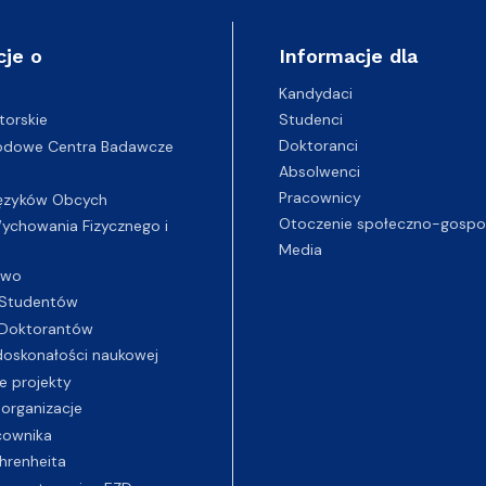
cje o
Informacje dla
Kandydaci
Studenci
torskie
Doktoranci
odowe Centra Badawcze
Absolwenci
Pracownicy
ęzyków Obcych
Otoczenie społeczno-gospo
chowania Fizycznego i
Media
two
Studentów
Doktorantów
oskonałości naukowej
e projekty
 organizacje
cownika
hrenheita