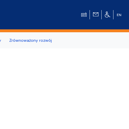
y
Zrównoważony rozwój
wierzchni
u Historycznego