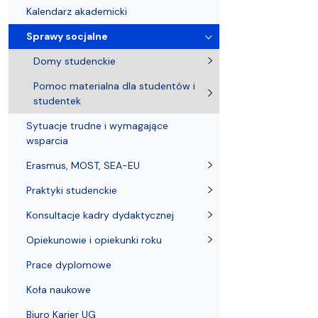
Biuro Dziekana
Sprawy socjalne
Rada Dyscypliny Nauki o kulturze i religii
Wydział na 
Koła nauko
Kalendarz akademicki
Sprawy socjalne
Domy studenckie
Pomoc materialna dla studentów i
studentek
Sytuacje trudne i wymagające
wsparcia
Erasmus, MOST, SEA-EU
Praktyki studenckie
Konsultacje kadry dydaktycznej
Opiekunowie i opiekunki roku
Prace dyplomowe
Koła naukowe
Biuro Karier UG