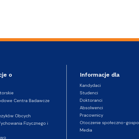
cje o
Informacje dla
Kandydaci
Studenci
torskie
Doktoranci
odowe Centra Badawcze
Absolwenci
Pracownicy
ęzyków Obcych
Otoczenie społeczno-gospo
chowania Fizycznego i
Media
two