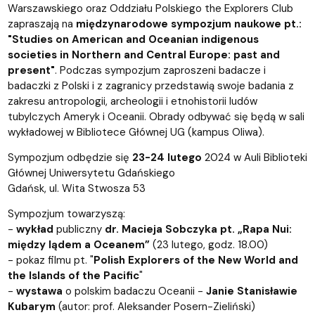
Warszawskiego oraz Oddziału Polskiego the Explorers Club
zapraszają na
międzynarodowe sympozjum naukowe pt.:
"Studies on American and Oceanian indigenous
societies in Northern and Central Europe: past and
present"
. Podczas sympozjum zaproszeni badacze i
badaczki z Polski i z zagranicy przedstawią swoje badania z
zakresu antropologii, archeologii i etnohistorii ludów
tubylczych Ameryk i Oceanii. Obrady odbywać się będą w sali
wykładowej w Bibliotece Głównej UG (kampus Oliwa).
Sympozjum odbędzie się
23-24 lutego
2024 w Auli Biblioteki
Głównej Uniwersytetu Gdańskiego
Gdańsk, ul. Wita Stwosza 53
Sympozjum towarzyszą:
-
wykład
publiczny
dr. Macieja Sobczyka pt. „Rapa Nui:
między lądem a Oceanem”
(23 lutego, godz. 18.00)
- pokaz filmu pt. "
Polish Explorers of the New World and
the Islands of the Pacific
"
-
wystawa
o polskim badaczu Oceanii -
Janie Stanisławie
Kubarym
(autor: prof. Aleksander Posern-Zieliński)