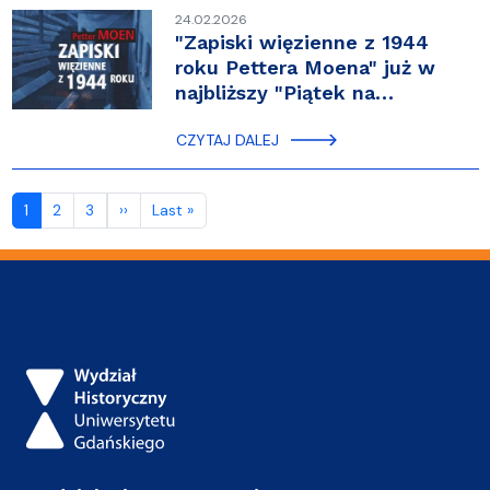
24.02.2026
"Zapiski więzienne z 1944
roku Pettera Moena" już w
najbliższy "Piątek na…
CZYTAJ DALEJ
Stronicowanie
Następna strona
Ostatnia strona
1
2
3
››
Last »