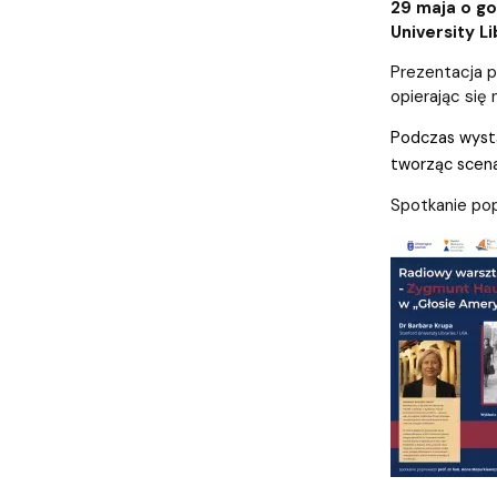
Biuro Dziekana
Sprawy socjalne
Rada Dyscypliny Nauki o kulturze i religii
Wydział na 
Koła nauko
29 maja o go
University L
Prezentacja p
opierając się 
Podczas wystąp
tworząc scenar
Spotkanie po