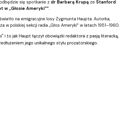
) odbędzie się spotkanie z
dr Barbarą Krupą
ze
Stanford
t w „Głosie Ameryki””
.
 światło na emigracyjne losy Zygmunta Haupta. Autorka,
rza w polskiej sekcji radia „Głos Ameryki” w latach 1951–1960.
 i to jak Haupt łączył obowiązki redaktora z pasją literacką,
przedłużeniem jego unikalnego stylu prozatorskiego.