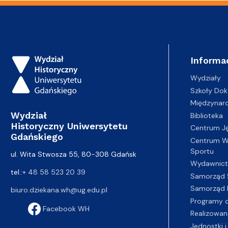
Informa
Wydziały
Szkoły Dok
Międzynar
Wydział
Biblioteka
Historyczny Uniwersytetu
Centrum J
Gdańskiego
Centrum Wy
Sportu
ul. Wita Stwosza 55, 80-308 Gdańsk
Wydawnic
tel.:
+ 48 58 523 20 39
Samorząd 
Samorząd 
biuro.dziekana.wh@ug.edu.pl
Programy d
Facebook WH
Realizowan
Jednostki i