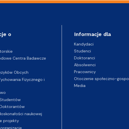
cje o
Informacje dla
Kandydaci
Studenci
torskie
Doktoranci
odowe Centra Badawcze
Absolwenci
Pracownicy
ęzyków Obcych
Otoczenie społeczno-gospo
chowania Fizycznego i
Media
two
Studentów
Doktorantów
oskonałości naukowej
e projekty
 organizacje