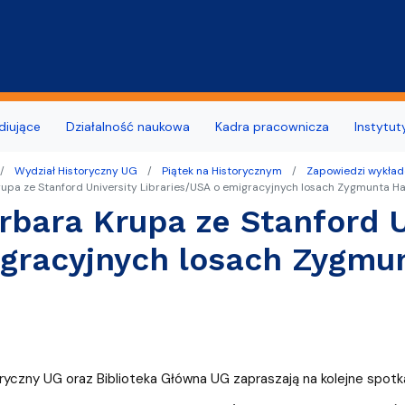
Przejdź do treści
diujące
Działalność naukowa
Kadra pracownicza
Instytut
Wydział Historyczny UG
Piątek na Historycznym
Zapowiedzi wykładó
łu Historycznego
o Szkoły Doktorskiej przy Wydziale
udne i wymagające wsparcia
opularyzacyjne
Wynajem pomieszczeń i po
Biuro Karier UG
rupa ze Stanford University Libraries/USA o emigracyjnych losach Zygmunta H
m
rbara Krupa ze Stanford U
na Wydziału Historycznego
OST, SEA-EU
Live & Online
Deklaracja dostępności
Samorząd Studencki
unkach
gracyjnych losach Zygmu
Wydział Historyczny
denckie
Jubileusz 15-lecia Wydział
Relacje z wypraw
dla Ukrainy
 kadry dydaktycznej
ziału Historycznego
i opiekunki roku
omowe
ryczny UG oraz Biblioteka Główna UG zapraszają na kolejne spotka