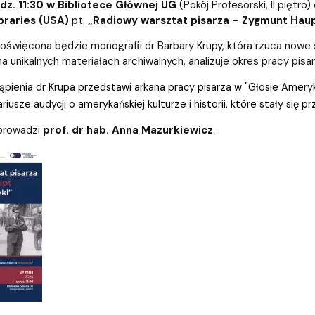
mapie
we
dz. 11:30 w Bibliotece Głównej UG
(Pokój Profesorski, II piętro
ibraries (USA)
pt.
„Radiowy warsztat pisarza – Zygmunt Haup
oświęcona będzie monografii dr Barbary Krupy, która rzuca nowe
na unikalnych materiałach archiwalnych, analizuje okres pracy pisa
ienia dr Krupa przedstawi arkana pracy pisarza w "Głosie Ameryki"
iusze audycji o amerykańskiej kulturze i historii, które stały się 
prowadzi
prof. dr hab. Anna Mazurkiewicz
.