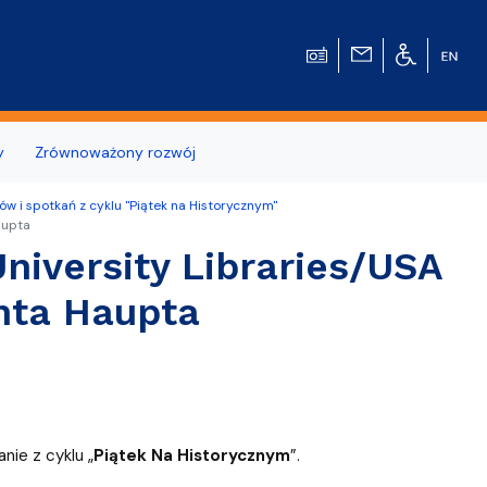
y
Zrównoważony rozwój
w i spotkań z cyklu "Piątek na Historycznym"
wierzchni
aupta
niversity Libraries/USA
nta Haupta
u Historycznego
nie z cyklu „
Piątek Na Historycznym
”.