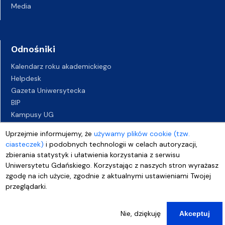
Media
Odnośniki
Kalendarz roku akademickiego
Helpdesk
Gazeta Uniwersytecka
BIP
Kampusy UG
Biuro Karier UG
Uprzejmie informujemy, że
używamy plików cookie (tzw.
Oferty pracy
ciasteczek)
i podobnych technologii w celach autoryzacji,
Deklaracja dostępności
zbierania statystyk i ułatwienia korzystania z serwisu
Uniwersytetu Gdańskiego. Korzystając z naszych stron wyrażasz
zgodę na ich użycie, zgodnie z aktualnymi ustawieniami Twojej
przeglądarki.
Nie, dziękuję
Akceptuj