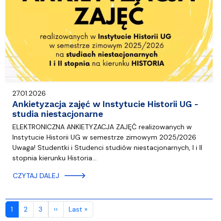
27.01.2026
Ankietyzacja zajęć w Instytucie Historii UG -
studia niestacjonarne
ELEKTRONICZNA ANKIETYZACJA ZAJĘĆ realizowanych w
Instytucie Historii UG w semestrze zimowym 2025/2026
Uwaga! Studentki i Studenci studiów niestacjonarnych, I i II
stopnia kierunku Historia…
CZYTAJ DALEJ
Stronicowanie
Następna strona
Ostatnia strona
1
2
3
››
Last »