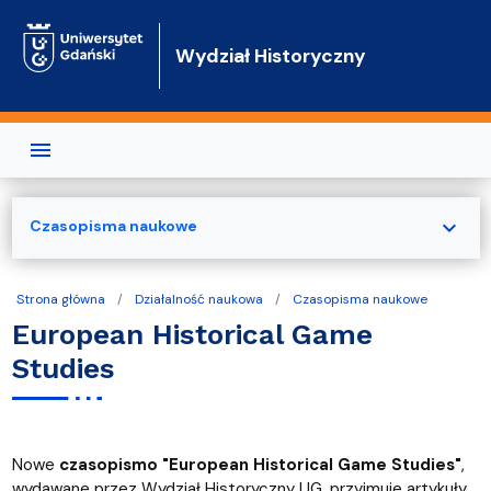
Przejdź do treści
Wydział Historyczny
expand_more
Czasopisma naukowe
Strona główna
Działalność naukowa
Czasopisma naukowe
European Historical Game
Studies
Nowe
czasopismo "European Historical Game Studies"
,
wydawane przez Wydział Historyczny UG, przyjmuje artykuły