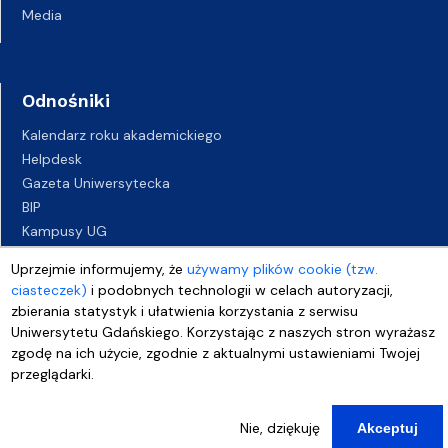
Media
Odnośniki
Kalendarz roku akademickiego
Helpdesk
Gazeta Uniwersytecka
BIP
Kampusy UG
Biuro Karier UG
Uprzejmie informujemy, że
używamy plików cookie (tzw.
Oferty pracy
ciasteczek)
i podobnych technologii w celach autoryzacji,
Deklaracja dostępności
zbierania statystyk i ułatwienia korzystania z serwisu
Uniwersytetu Gdańskiego. Korzystając z naszych stron wyrażasz
zgodę na ich użycie, zgodnie z aktualnymi ustawieniami Twojej
przeglądarki.
Nie, dziękuję
Akceptuj