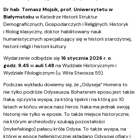
Dr hab. Tomasz Mojsik, prof. Uniwersytetu w
Białymstoku
w Katedrze Historii Struktur
Demograficznych, Gospodarczych i Religijnych. Historyk
i filolog klasyczny, doktor habilitowany nauk
humanistycznych specjalizujący się w historii starożytnej,
historii religii i historii kultury.
Wydarzenie odbędzie się
16 stycznia 2026 r. o
godz. 9.45
w
auli 1.48
na Wydziale Historycznym i
Wydziale Filologicznym (u. Wita Stwosza 55).
Podczas wykładu dowiemy się, że „Odyseja” Homera to
nie tylko podróże Odyseusza. Bohaterem eposu jest także
Itaka, ojczysta wyspa, za którą tęskni i na którą po 10
latach w końcu wraca nasz heros. Itaka ma jednak swoją
historię nie tylko w eposie. To także miejsce historyczne,
na którym archeolodzy szukają pozostałości
(mykeńskiego) pałacu króla Odysa. To także wyspa, na
której w epoce hellenistycznej składano Odysowi ofiary i