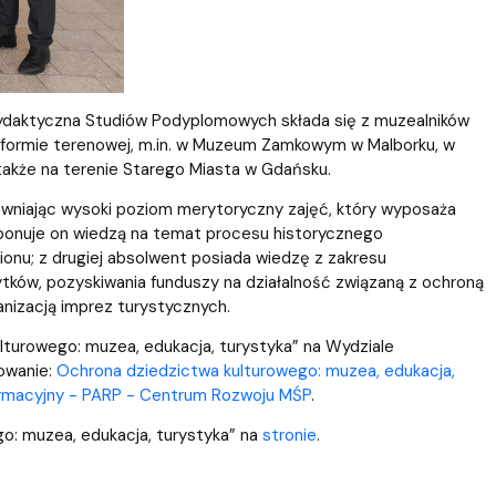
dydaktyczna Studiów Podyplomowych składa się z muzealników
 formie terenowej, m.in. w Muzeum Zamkowym w Malborku, w
że na terenie Starego Miasta w Gdańsku.
ewniając wysoki poziom merytoryczny zajęć, który wyposaża
sponuje on wiedzą na temat procesu historycznego
gionu; z drugiej absolwent posiada wiedzę z zakresu
ków, pozyskiwania funduszy na działalność związaną z ochroną
nizacją imprez turystycznych.
lturowego: muzea, edukacja, turystyka” na Wydziale
sowanie:
Ochrona dziedzictwa kulturowego: muzea, edukacja,
ormacyjny - PARP - Centrum Rozwoju MŚP
.
o: muzea, edukacja, turystyka” na
stronie
.