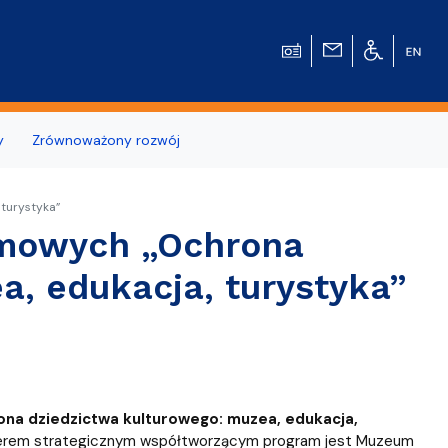
y
Zrównoważony rozwój
wierzchni
turystyka”
omowych „Ochrona
a, edukacja, turystyka”
u Historycznego
na dziedzictwa kulturowego: muzea, edukacja,
tnerem strategicznym współtworzącym program jest Muzeum