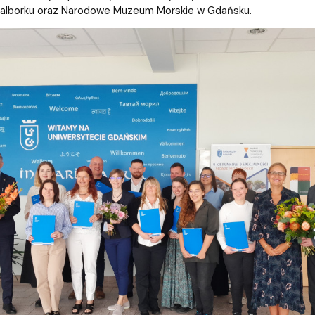
mapie
we
lborku oraz Narodowe Muzeum Morskie w Gdańsku.