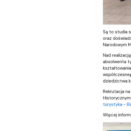
Są to studia 
oraz doświadc
Narodowym Mu
Nad realizacj
absolwenta ty
kształtowania
współczesnego
dziedzictwa k
Rekrutacja na
Historycznym 
turystyka - 
Więcej inform