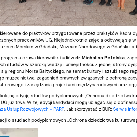
skierowane do praktyków przygotowane przez praktyków. Kadra 
zonych pracowników UG. Niejednokrotnie zajęcia odbywają się w
zeum Morskim w Gdańsku, Muzeum Narodowego w Gdańsku, a tak
ą programu czuwa kierownik studiów
dr Michalina Petelska
, zap
ch studiów w szeroką wiedzę i umiejętności. Z jednej strony dy
 się regionu Morza Bałtyckiego, na temat kultury i sztuki tego re
 muzealnictwa, zagadnień prawnych związanych z ochroną zabyt
ulturowego i zarządzania projektami międzynarodowymi oraz orga
 kolejną edycję studiów podyplomowych „Ochrona dziedzictwa ku
UG już trwa. W tej edycji kandydaci mogą ubiegać się o dofinan
Baza Usług Rozwojowych - PARP
. Jak skorzystać z BUR:
Serwis inf
acji o studiach podyplomowych „Ochrona dziedzictwa kulturoweg