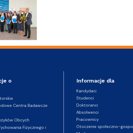
cje o
Informacje dla
Kandydaci
Studenci
torskie
Doktoranci
odowe Centra Badawcze
Absolwenci
Pracownicy
ęzyków Obcych
Otoczenie społeczno-gospo
chowania Fizycznego i