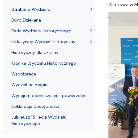
Biuro Dziekana
Sprawy socjalne
Rada Dyscypliny Nauki o kulturze i religii
Wydział na 
Koła nauko
Zamkowe w Ma
Struktura Wydziału
Biuro Dziekana
Rada Wydziału Historycznego
Inkluzywny Wydział Historyczny
Historyczny dla Ukrainy
Kronika Wydziału Historycznego
Współpraca
Wydział na mapie
Wynajem pomieszczeń i powierzchni
Deklaracja dostępności
Jubileusz 15-lecia Wydziału
Historycznego