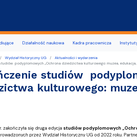
Przejdź do treści
diujące
Działalność naukowa
Kadra pracownicza
Instytut
Wydział Historyczny UG
Aktualności i wydarzenia
łu Historycznego
o Szkoły Doktorskiej przy Wydziale
udne i wymagające wsparcia
opularyzacyjne
Wynajem pomieszczeń i po
Biuro Karier UG
studiów podyplomowych „Ochrona dziedzictwa kulturowego: muzea, edukacja, 
m
ńczenie studiów podypl
na Wydziału Historycznego
OST, SEA-EU
Live & Online
Deklaracja dostępności
Samorząd Studencki
unkach
zictwa kulturowego: muze
Wydział Historyczny
denckie
Jubileusz 15-lecia Wydział
Relacje z wypraw
dla Ukrainy
 kadry dydaktycznej
ziału Historycznego
i opiekunki roku
omowe
r. zakończyła się druga edycja
studiów podyplomowych „Ochro
prowadzonych przez Wydział Historyczny UG od 2022 roku. Par