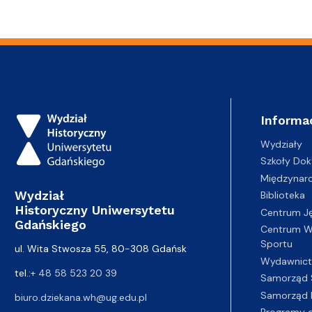
Informa
Wydziały
Szkoły Dok
Międzynar
Wydział
Biblioteka
Historyczny Uniwersytetu
Centrum J
Gdańskiego
Centrum Wy
Sportu
ul. Wita Stwosza 55, 80-308 Gdańsk
Wydawnic
tel.:
+ 48 58 523 20 39
Samorząd 
Samorząd 
biuro.dziekana.wh@ug.edu.pl