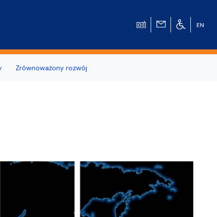
y
Zrównoważony rozwój
wierzchni
u Historycznego