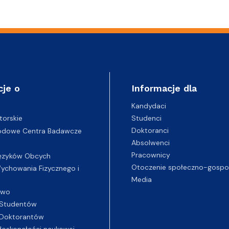
cje o
Informacje dla
Kandydaci
Studenci
torskie
Doktoranci
odowe Centra Badawcze
Absolwenci
Pracownicy
ęzyków Obcych
Otoczenie społeczno-gospo
chowania Fizycznego i
Media
two
Studentów
Doktorantów