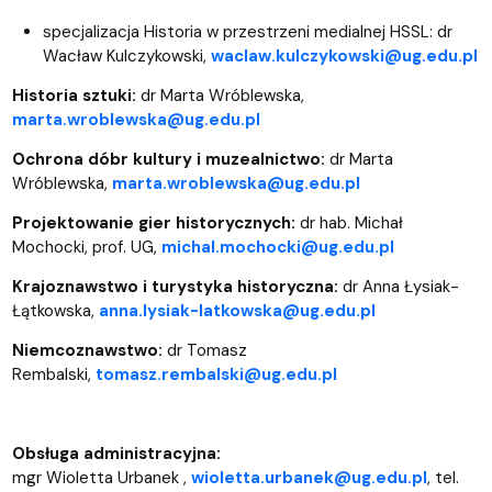
specjalizacja Historia w przestrzeni medialnej HSSL: dr
Wacław Kulczykowski,
waclaw.kulczykowski@ug.edu.pl
Historia sztuki
:
dr Marta Wróblewska,
marta.wroblewska@ug.edu.pl
Ochrona dóbr kultury i muzealnictwo:
dr Marta
Wróblewska,
marta.wroblewska@ug.edu.pl
Projektowanie gier historycznych:
dr hab. Michał
Mochocki, prof. UG,
michal.mochocki@ug.edu.pl
Krajoznawstwo i turystyka historyczna:
dr Anna Łysiak-
Łątkowska,
anna.lysiak-latkowska@ug.edu.pl
Niemcoznawstwo:
dr Tomasz
Rembalski,
tomasz.rembalski@ug.edu.pl
Obsługa administracyjna:
mgr Wioletta Urbanek ,
wioletta.urbanek@ug.edu.pl
, tel.