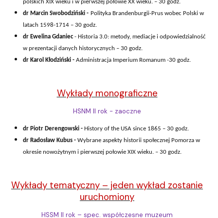
polskich XIX wieku i w pierwszej połowie XX wieku. – 30 godz.
dr Marcin Swobodziński -
Polityka Brandenburgii-Prus wobec Polski w
latach 1598-1714 – 30 godz.
dr Ewelina Gdaniec
-
Historia 3.0: metody, mediacje i odpowiedzialność
w prezentacji danych historycznych – 30 godz.
dr Karol Kłodziński -
Administracja Imperium Romanum -30 godz.
Wykłady monograficzne
HSNM II rok - zaoczne
dr Piotr Derengowski -
History of the USA since 1865 – 30 godz.
dr Radosław Kubus -
Wybrane aspekty historii społecznej Pomorza w
okresie nowożytnym i pierwszej połowie XIX wieku. – 30 godz.
Wykłady tematyczny – jeden wykład zostanie
uruchomiony
HSSM II rok – spec. współczesne muzeum