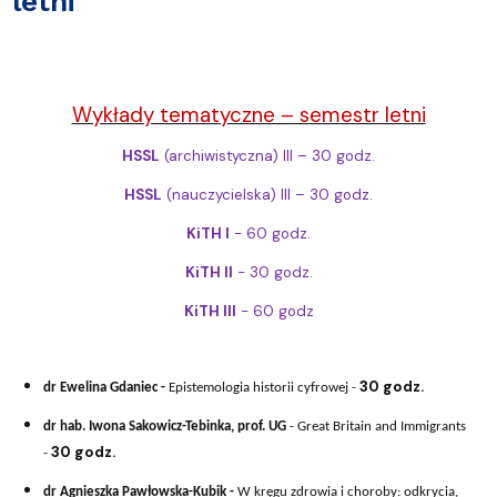
letni
Wykłady tematyczne – semestr letni
HSSL
(archiwistyczna) III – 30 godz.
HSSL
(nauczycielska) III – 30 godz.
KiTH I
- 60 godz.
KiTH II
- 30 godz.
KiTH III
- 60 godz
30 godz.
dr Ewelina Gdaniec -
Epistemologia historii cyfrowej -
dr hab. Iwona Sakowicz-Tebinka, prof. UG
- Great Britain and Immigrants
30 godz.
-
dr Agnieszka Pawłowska-Kubik -
W kręgu zdrowia i choroby: odkrycia,