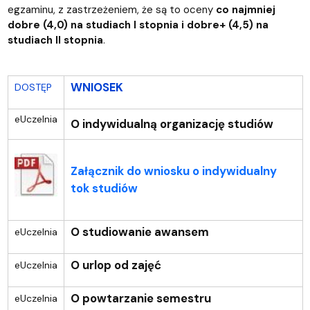
egzaminu, z zastrzeżeniem, że są to oceny
co najmniej
dobre (4,0) na studiach I stopnia i dobre+ (4,5) na
studiach II stopnia
.
WNIOSEK
DOSTĘP
eUczelnia
O indywidualną organizację studiów
Załącznik do wniosku o indywidualny
tok studiów
O studiowanie awansem
eUczelnia
O urlop od zajęć
eUczelnia
O powtarzanie semestru
eUczelnia