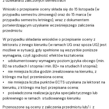
z dziekanatu zaliczonych semestrach
Wnioski o przepisanie oceny składa się do 15 listopada (w
przypadku semestru zimowego) oraz do 15 marca (w
przypadku semestru letniego), wraz z dokumentem
potwierdzającym uzyskanie wcześniejszego zaliczenia
przedmiotu
W przypadku składania wniosków o przepisanie oceny z
lektoratu z innego kierunku (w ramach UG oraz spoza UG) jest
możliwe w sytuacji, gdy spełnione są wszystkie poniższe
wymagania, czyli zgodność efektów kształcenia:
• udokumentowany wymagany poziom języka obcego (min.
B2 na studiach I stopnia i min. B2+ na studiach II stopnia);
• nie mniejsza liczba godzin zrealizowana na kierunku, z
którego ma być przeniesiona ocena;
• nie mniejsza liczba punktów ECTS uzyskana za lektorat na
kierunku, z którego ma być przepisana ocena;
• poświadczona realizacja języka specjalistycznego lub
pokrewnego w ramach studiowanego kierunku
Przenoszone są oceny z zaliczenia przedmiotu lub/ i z