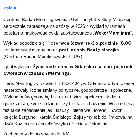
wykład
Centrum Badań Memlingowskich UG i Instytut Kultury Miejskiej
serdecznie zapraszają na szósty w 2026 r. wykład w ramach
Wokół Memlinga
popularno-naukowego cyklu zatytułowanego „
”.
11 czerwca (czwartek) o godzinie 18.00
Wykład odbędzie się
i
prof. dr hab. Beatę Możejko
zostanie wygłoszony przez
(Centrum Badań Memlingowskich, UG).
Życie codzienne w Gdańsku i na europejskich
Tytuł wykładu:
dworach w czasach Memlinga
.
Hans Memling żył w latach 1430-1494 , w Gdańsku w tym czasie
następowały liczne zmiany polityczne, gospodarcze i społeczne.
Wykład poświęcony będzie m.in. takim aspektom jak dieta
gdańszczan, życie rodzinne czy troska o zbawienie. Ważne będą
też takie zagadnienia jak luksusy i bieda we Florencji , dwór
księcia Burgundii Karola Śmiałego. Zajrzymy też do Krakowa, na
dwór Kazimierza Jagiellończyka i Elżbiety Rakuskiej .
Zachęcamy do przybycia do IKM.