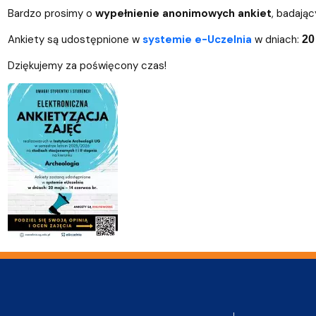
Biuro Dziekana
Sprawy socjalne
Rada Dyscypliny Nauki o kulturze i religii
Wydział na 
Koła nauko
Bardzo prosimy o
wypełnienie anonimowych ankiet
, badają
Ankiety są udostępnione w
systemie e-Uczelnia
w dniach:
20
Dziękujemy za poświęcony czas!