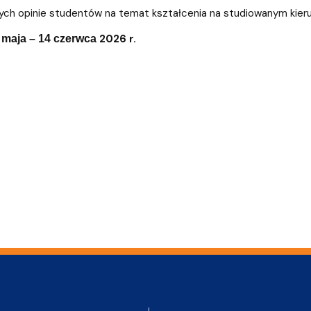
mapie
we
cych opinie studentów na temat kształcenia na studiowanym kieru
2026 r.
 maja – 14 czerwca