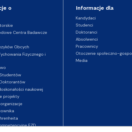
cje o
Informacje dla
Kandydaci
Studenci
torskie
Doktoranci
odowe Centra Badawcze
Absolwenci
Pracownicy
ęzyków Obcych
Otoczenie społeczno-gospo
chowania Fizycznego i
Media
two
Studentów
Doktorantów
oskonałości naukowej
e projekty
 organizacje
cownika
hrenheita
ompetencyjne EZD