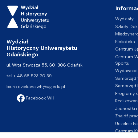
Informa
Wydziały
Szkoły Dok
Międzynar
Wydział
Biblioteka
Historyczny Uniwersytetu
Centrum J
Gdańskiego
Centrum Wy
Sportu
ul. Wita Stwosza 55, 80-308 Gdańsk
Wydawnic
tel.:
+ 48 58 523 20 39
Samorząd 
Samorząd 
biuro.dziekana.wh@ug.edu.pl
Programy d
Facebook WH
Realizowan
Jednostki i
Znajdź pra
Uczelnie Fa
Centrum K