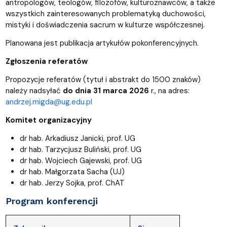
antropologów, teologów, filozofów, kulturoznawców, a także
wszystkich zainteresowanych problematyką duchowości,
mistyki i doświadczenia sacrum w kulturze współczesnej.
Planowana jest publikacja artykułów pokonferencyjnych.
Zgłoszenia referatów
Propozycje referatów (tytuł i abstrakt do 1500 znaków)
należy nadsyłać
do dnia 31 marca 2026
r., na adres:
andrzej.migda@ug.edu.pl
Komitet organizacyjny
dr hab. Arkadiusz Janicki, prof. UG
dr hab. Tarzycjusz Buliński, prof. UG
dr hab. Wojciech Gajewski, prof. UG
dr hab. Małgorzata Sacha (UJ)
dr hab. Jerzy Sojka, prof. ChAT
Program konferencji