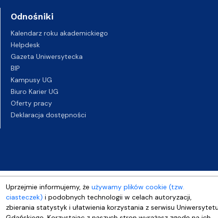
Odnośniki
Kalendarz roku akademickiego
Helpdesk
Gazeta Uniwersytecka
BIP
Kampusy UG
Biuro Karier UG
Oferty pracy
Deklaracja dostępności
Uprzejmie informujemy, że
używamy plików cookie (tzw.
ciasteczek)
i podobnych technologii w celach autoryzacji,
zbierania statystyk i ułatwienia korzystania z serwisu Uniwersytet
Gdańskiego. Korzystając z naszych stron wyrażasz zgodę na ich