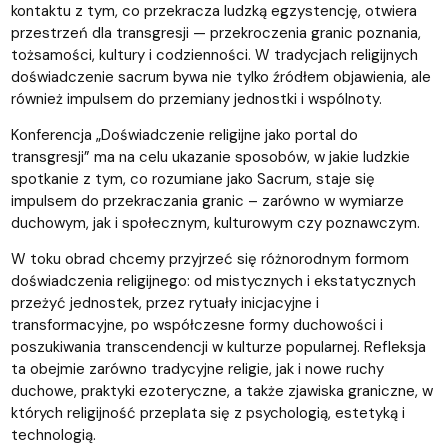
kontaktu z tym, co przekracza ludzką egzystencję, otwiera
przestrzeń dla transgresji — przekroczenia granic poznania,
tożsamości, kultury i codzienności. W tradycjach religijnych
doświadczenie sacrum bywa nie tylko źródłem objawienia, ale
również impulsem do przemiany jednostki i wspólnoty.
Konferencja „Doświadczenie religijne jako portal do
transgresji” ma na celu ukazanie sposobów, w jakie ludzkie
spotkanie z tym, co rozumiane jako Sacrum, staje się
impulsem do przekraczania granic – zarówno w wymiarze
duchowym, jak i społecznym, kulturowym czy poznawczym.
W toku obrad chcemy przyjrzeć się różnorodnym formom
doświadczenia religijnego: od mistycznych i ekstatycznych
przeżyć jednostek, przez rytuały inicjacyjne i
transformacyjne, po współczesne formy duchowości i
poszukiwania transcendencji w kulturze popularnej. Refleksja
ta obejmie zarówno tradycyjne religie, jak i nowe ruchy
duchowe, praktyki ezoteryczne, a także zjawiska graniczne, w
których religijność przeplata się z psychologią, estetyką i
technologią.