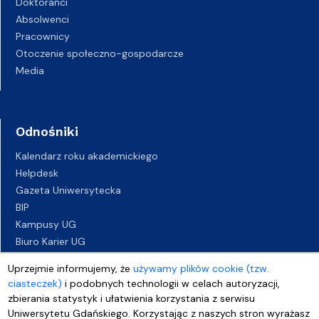
Doktoranci
Absolwenci
Pracownicy
Otoczenie społeczno-gospodarcze
Media
Odnośniki
Kalendarz roku akademickiego
Helpdesk
Gazeta Uniwersytecka
BIP
Kampusy UG
Biuro Karier UG
Oferty pracy
Uprzejmie informujemy, że
używamy plików cookie (tzw.
Deklaracja dostępności
ciasteczek)
i podobnych technologii w celach autoryzacji,
zbierania statystyk i ułatwienia korzystania z serwisu
Uniwersytetu Gdańskiego. Korzystając z naszych stron wyrażasz