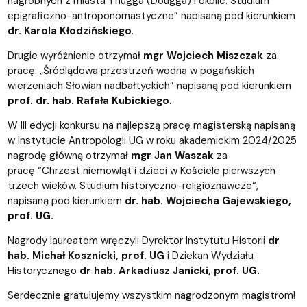
nagrobnych z miasta Thugga (Dougga) i okolic. Studium
epigraficzno-antroponomastyczne” napisaną pod kierunkiem
dr. Karola Kłodzińskiego
.
Drugie wyróżnienie otrzymał
mgr Wojciech Miszczak
za
pracę: „Śródlądowa przestrzeń wodna w pogańskich
wierzeniach Słowian nadbałtyckich” napisaną pod kierunkiem
prof. dr. hab. Rafała Kubickiego
.
W III edycji konkursu na najlepszą pracę magisterską napisaną
w Instytucie Antropologii UG w roku akademickim 2024/2025
nagrodę główną otrzymał
mgr
Jan Waszak
za
pracę “Chrzest niemowląt i dzieci w Kościele pierwszych
trzech wieków. Studium historyczno-religioznawcze“,
napisaną pod kierunkiem
dr. hab. Wojciecha Gajewskiego,
prof. UG.
Nagrody laureatom wręczyli Dyrektor Instytutu Historii
dr
hab. Michał Kosznicki, prof. UG
i Dziekan Wydziału
Historycznego
dr hab. Arkadiusz Janicki, prof. UG.
Serdecznie gratulujemy wszystkim nagrodzonym magistrom!