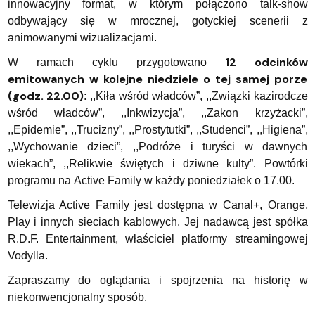
innowacyjny format, w którym połączono talk-show
odbywający się w mrocznej, gotyckiej scenerii z
animowanymi wizualizacjami.
12 odcinków
W ramach cyklu przygotowano
emitowanych w kolejne niedziele o tej samej porze
(godz. 22.00)
: ,,Kiła wśród władców”, ,,Związki kazirodcze
wśród władców”, ,,Inkwizycja”, ,,Zakon krzyżacki”,
,,Epidemie”, ,,Trucizny”, ,,Prostytutki”, ,,Studenci”, ,,Higiena”,
,,Wychowanie dzieci”, ,,Podróże i turyści w dawnych
wiekach”, ,,Relikwie świętych i dziwne kulty”. Powtórki
programu na Active Family w każdy poniedziałek o 17.00.
Telewizja Active Family jest dostępna w Canal+, Orange,
Play i innych sieciach kablowych. Jej nadawcą jest spółka
R.D.F. Entertainment, właściciel platformy streamingowej
Vodylla.
Zapraszamy do oglądania i spojrzenia na historię w
niekonwencjonalny sposób.