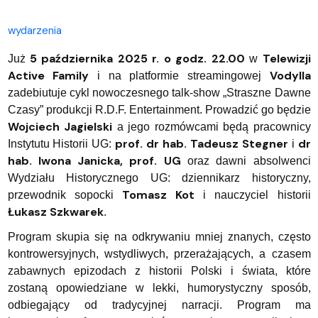
wydarzenia
5 października 2025 r. o godz. 22.00
Telewizji
Już
w
Active Family
Vodylla
i na platformie streamingowej
zadebiutuje cykl nowoczesnego talk-show „Straszne Dawne
Czasy” produkcji R.D.F. Entertainment. Prowadzić go będzie
Wojciech Jagielski
a jego rozmówcami będą pracownicy
prof. dr hab.
Tadeusz Stegner
dr
Instytutu Historii UG:
i
hab. Iwona Janicka, prof. UG
oraz dawni absolwenci
Wydziału Historycznego UG: dziennikarz historyczny,
Tomasz Kot
przewodnik sopocki
i nauczyciel historii
Łukasz Szkwarek
.
Program skupia się na odkrywaniu mniej znanych, często
kontrowersyjnych, wstydliwych, przerażających, a czasem
zabawnych epizodach z historii Polski i świata, które
zostaną opowiedziane w lekki, humorystyczny sposób,
odbiegający od tradycyjnej narracji. Program ma