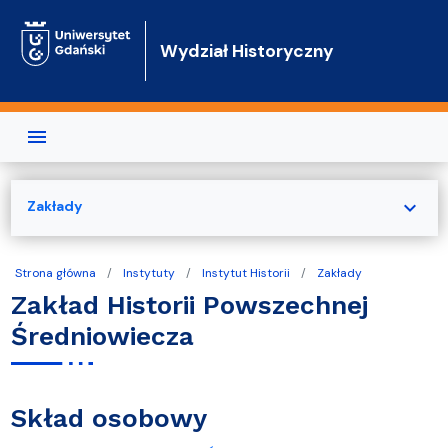
Przejdź do treści
Wydział Historyczny
expand_more
Zakłady
Strona główna
Instytuty
Instytut Historii
Zakłady
Zakład Historii Powszechnej
Średniowiecza
Skład osobowy