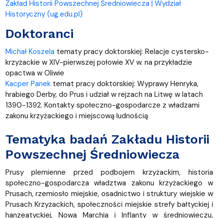
Zakład Historii Powszechnej Średniowiecza | Wydział
Historyczny (ug.edu.pl)
Doktoranci
Michał Koszela
tematy pracy doktorskiej: Relacje cystersko-
krzyżackie w XIV-pierwszej połowie XV w. na przykładzie
opactwa w Oliwie
Kacper Panek
temat pracy doktorskiej: Wyprawy Henryka,
hrabiego Derby, do Prus i udział w rejzach na Litwę w latach
1390-1392. Kontakty społeczno-gospodarcze z władzami
zakonu krzyżackiego i miejscową ludnością
Tematyka badań Zakładu Historii
Powszechnej Średniowiecza
Prusy plemienne przed podbojem krzyżackim, historia
społeczno-gospodarcza władztwa zakonu krzyżackiego w
Prusach, rzemiosło miejskie, osadnictwo i struktury wiejskie w
Prusach Krzyżackich, społeczności miejskie strefy bałtyckiej i
hanzeatyckiej, Nowa Marchia i Inflanty w średniowieczu,