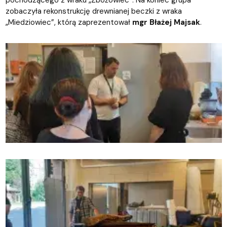
pochodzącego z wraku „Zbożowiec”. Na koniec grupa
zobaczyła rekonstrukcję drewnianej beczki z wraka
„Miedziowiec”, którą zaprezentował
mgr Błażej Majsak
.