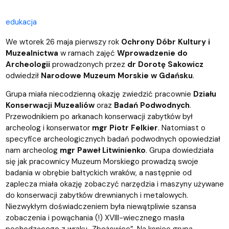
edukacja
We wtorek 26 maja pierwszy rok
Ochrony Dóbr Kultury i
Muzealnictwa
w ramach zajęć
Wprowadzenie do
Archeologii
prowadzonych przez
dr Dorotę Sakowicz
odwiedził
Narodowe Muzeum Morskie w Gdańsku
.
Grupa miała niecodzienną okazję zwiedzić pracownie
Działu
Konserwacji Muzealiów
oraz
Badań Podwodnych
.
Przewodnikiem po arkanach konserwacji zabytków był
archeolog i konserwator
mgr Piotr Felkier
. Natomiast o
specyfice archeologicznych badań podwodnych opowiedział
nam archeolog
mgr Paweł Litwinienko
. Grupa dowiedziała
się jak pracownicy Muzeum Morskiego prowadzą swoje
badania w obrębie bałtyckich wraków, a następnie od
zaplecza miała okazję zobaczyć narzędzia i maszyny używane
do konserwacji zabytków drewnianych i metalowych.
Niezwykłym doświadczeniem była niewątpliwie szansa
zobaczenia i powąchania (!) XVIII-wiecznego masła