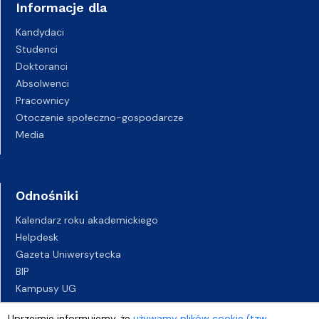
Informacje dla
Kandydaci
Studenci
Doktoranci
Absolwenci
Pracownicy
Otoczenie społeczno-gospodarcze
Media
Odnośniki
Kalendarz roku akademickiego
Helpdesk
Gazeta Uniwersytecka
BIP
Kampusy UG
Biuro Karier UG
Uprzejmie informujemy, że
używamy plików cookie (tzw.