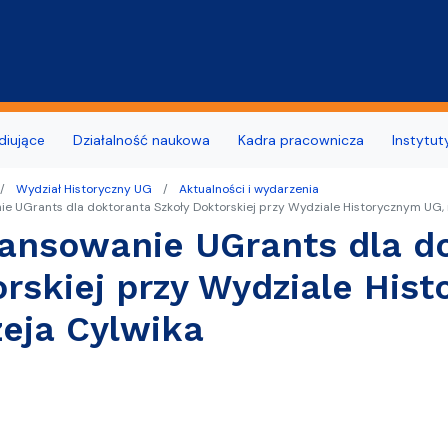
Przejdź do treści
diujące
Działalność naukowa
Kadra pracownicza
Instytut
Wydział Historyczny UG
Aktualności i wydarzenia
łu Historycznego
o Szkoły Doktorskiej przy Wydziale
udne i wymagające wsparcia
opularyzacyjne
Wynajem pomieszczeń i po
Biuro Karier UG
ie UGrants dla doktoranta Szkoły Doktorskiej przy Wydziale Historycznym UG, 
m
ansowanie UGrants dla d
na Wydziału Historycznego
OST, SEA-EU
Live & Online
Deklaracja dostępności
Samorząd Studencki
unkach
rskiej przy Wydziale Hist
Wydział Historyczny
denckie
Jubileusz 15-lecia Wydział
Relacje z wypraw
eja Cylwika
dla Ukrainy
 kadry dydaktycznej
ziału Historycznego
i opiekunki roku
omowe