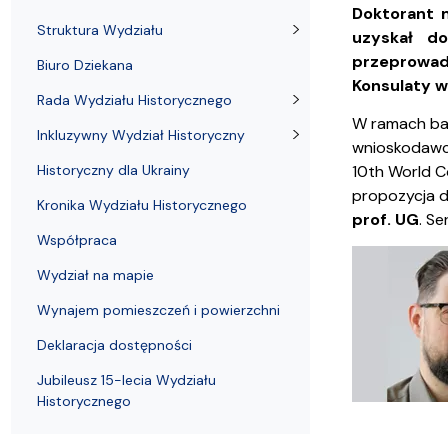
Biuro Dziekana
Sprawy socjalne
Rada Dyscypliny Nauki o kulturze i religii
Wydział na 
Koła nauko
Doktorant m
Struktura Wydziału
uzyskał d
przeprowad
Biuro Dziekana
Konsulaty 
Rada Wydziału Historycznego
W ramach bad
Inkluzywny Wydział Historyczny
wnioskodawca
Historyczny dla Ukrainy
10th World C
propozycja d
Kronika Wydziału Historycznego
prof. UG
. Se
Współpraca
Wydział na mapie
Wynajem pomieszczeń i powierzchni
Deklaracja dostępności
Jubileusz 15-lecia Wydziału
Historycznego