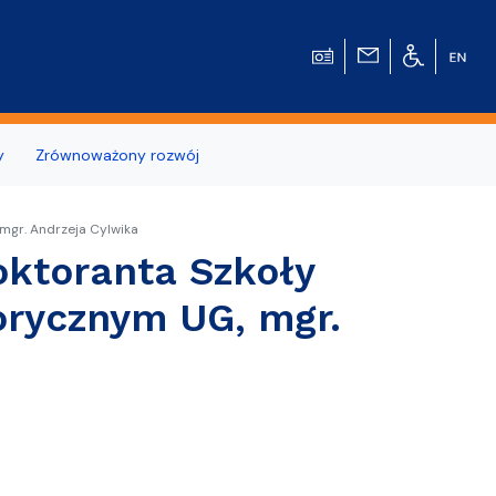
y
Zrównoważony rozwój
wierzchni
mgr. Andrzeja Cylwika
oktoranta Szkoły
orycznym UG, mgr.
u Historycznego