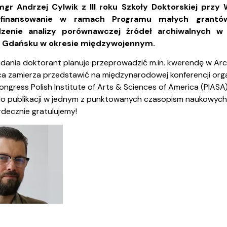
mapie
we
gr Andrzej Cylwik z III roku Szkoły Doktorskiej prz
ofinansowanie w ramach Programu małych grantów
zenie analizy porównawczej źródeł archiwalnych w 
w Gdańsku w okresie międzywojennym.
ania doktorant planuje przeprowadzić m.in. kwerendę w Ar
 zamierza przedstawić na międzynarodowej konferencji organi
ongress Polish Institute of Arts & Sciences of America (PIAS
o publikacji w jednym z punktowanych czasopism naukowych
rdecznie gratulujemy!