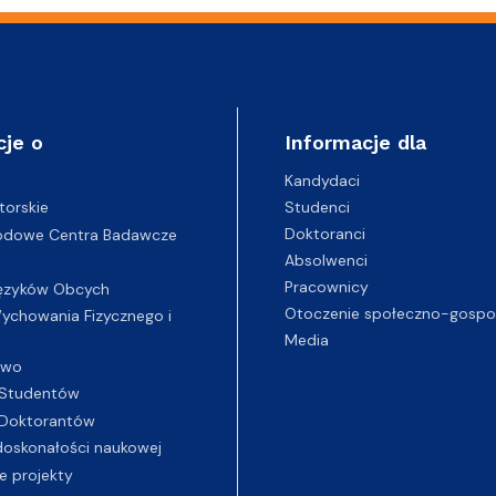
cje o
Informacje dla
Kandydaci
Studenci
torskie
Doktoranci
odowe Centra Badawcze
Absolwenci
Pracownicy
ęzyków Obcych
Otoczenie społeczno-gospo
chowania Fizycznego i
Media
two
Studentów
Doktorantów
oskonałości naukowej
e projekty