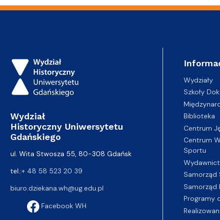
Informa
Wydziały
Szkoły Dok
Międzynar
Wydział
Biblioteka
Historyczny Uniwersytetu
Centrum J
Gdańskiego
Centrum Wy
Sportu
ul. Wita Stwosza 55, 80-308 Gdańsk
Wydawnic
tel.:
+ 48 58 523 20 39
Samorząd 
Samorząd 
biuro.dziekana.wh@ug.edu.pl
Programy d
Facebook WH
Realizowan